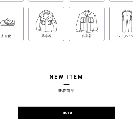
安全靴
防寒着
作業着
ワークパ
NEW ITEM
新着商品
more